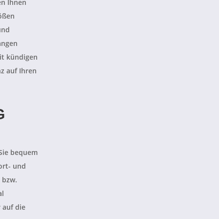
en Ihnen
rößen
und
langen
it kündigen
z auf Ihren
G
 Sie bequem
ort- und
- bzw.
al
 auf die