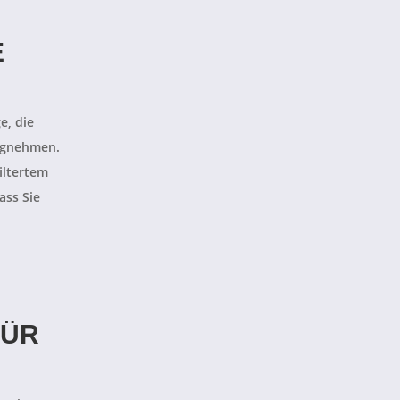
E
e, die
egnehmen.
iltertem
ass Sie
FÜR