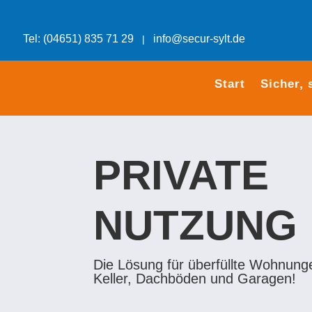
Tel: (04651) 835 71 29
info@secur-sylt.de
|
Start
Sicher, 
PRIVATE
NUTZUNG
Die Lösung für überfüllte Wohnung
Keller, Dachböden und Garagen!