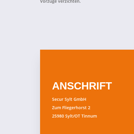
Vorzüge verzichten.
ANSCHRIFT
Secur Sylt GmbH
Zum Fliegerhorst 2
25980 Sylt/OT Tinnum